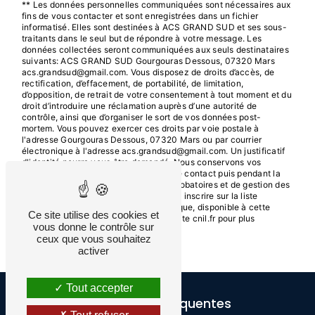
** Les données personnelles communiquées sont nécessaires aux
fins de vous contacter et sont enregistrées dans un fichier
informatisé. Elles sont destinées à ACS GRAND SUD et ses sous-
traitants dans le seul but de répondre à votre message. Les
données collectées seront communiquées aux seuls destinataires
suivants: ACS GRAND SUD Gourgouras Dessous, 07320 Mars
acs.grandsud@gmail.com. Vous disposez de droits d’accès, de
rectification, d’effacement, de portabilité, de limitation,
d’opposition, de retrait de votre consentement à tout moment et du
droit d’introduire une réclamation auprès d’une autorité de
contrôle, ainsi que d’organiser le sort de vos données post-
mortem. Vous pouvez exercer ces droits par voie postale à
l'adresse Gourgouras Dessous, 07320 Mars ou par courrier
électronique à l'adresse acs.grandsud@gmail.com. Un justificatif
d'identité pourra vous être demandé. Nous conservons vos
données pendant la période de prise de contact puis pendant la
durée de prescription légale aux fins probatoires et de gestion des
contentieux. Vous avez le droit de vous inscrire sur la liste
d'opposition au démarchage téléphonique, disponible à cette
Ce site utilise des cookies et
adresse:
Bloctel.gouv.fr
. Consultez le site cnil.fr pour plus
vous donne le contrôle sur
d’informations sur vos droits.
ceux que vous souhaitez
activer
Tout accepter
Recherches fréquentes