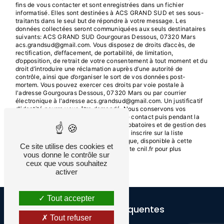
fins de vous contacter et sont enregistrées dans un fichier
informatisé. Elles sont destinées à ACS GRAND SUD et ses sous-
traitants dans le seul but de répondre à votre message. Les
données collectées seront communiquées aux seuls destinataires
suivants: ACS GRAND SUD Gourgouras Dessous, 07320 Mars
acs.grandsud@gmail.com. Vous disposez de droits d’accès, de
rectification, d’effacement, de portabilité, de limitation,
d’opposition, de retrait de votre consentement à tout moment et du
droit d’introduire une réclamation auprès d’une autorité de
contrôle, ainsi que d’organiser le sort de vos données post-
mortem. Vous pouvez exercer ces droits par voie postale à
l'adresse Gourgouras Dessous, 07320 Mars ou par courrier
électronique à l'adresse acs.grandsud@gmail.com. Un justificatif
d'identité pourra vous être demandé. Nous conservons vos
données pendant la période de prise de contact puis pendant la
durée de prescription légale aux fins probatoires et de gestion des
contentieux. Vous avez le droit de vous inscrire sur la liste
d'opposition au démarchage téléphonique, disponible à cette
Ce site utilise des cookies et
adresse:
Bloctel.gouv.fr
. Consultez le site cnil.fr pour plus
vous donne le contrôle sur
d’informations sur vos droits.
ceux que vous souhaitez
activer
Tout accepter
Recherches fréquentes
Tout refuser